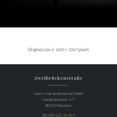
Original size is
pixels
1600 × 1067
Zweibrückenstraße
omer’s hair professional GmbH
Zweibrückenstr. 5-7
80331 München
Tel:
089-621 46 46 9