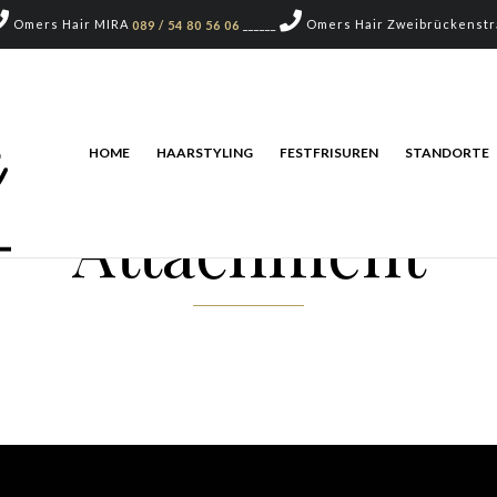
Omers Hair MIRA
______
Omers Hair Zweibrückenst
089 / 54 80 56 06
HOME
HAARSTYLING
FESTFRISUREN
STANDORTE
Attachment