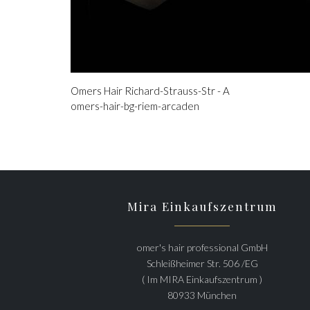
Omers Hair Richard-Strauss-Str - A
omers-hair-bg-riem-arcaden
Mira Einkaufszentrum
omer's hair professional GmbH
Schleißheimer Str. 506 /EG
( Im MIRA Einkaufszentrum )
80933 München