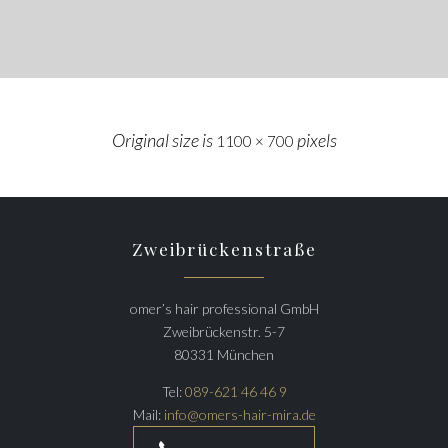
Original size is
pixels
1100 × 700
Zweibrückenstraße
omer’s hair professional GmbH
Zweibrückenstr. 5-7
80331 München
Tel:
089-621 46 46 9
Mail:
info@omers-hair-mira.de