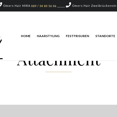
Omers Hair MIRA
______
Omers Hair Zweibrückenst
089 / 54 80 56 06
HOME
HAARSTYLING
FESTFRISUREN
STANDORTE
Attachment