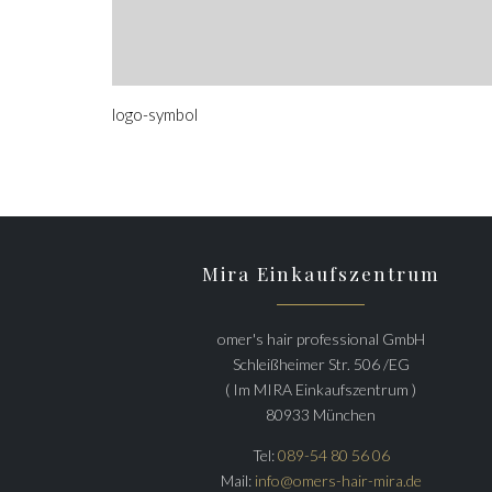
logo-symbol
Mira Einkaufszentrum
omer's hair professional GmbH
Schleißheimer Str. 506 /EG
( Im MIRA Einkaufszentrum )
80933 München
Tel:
089-54 80 56 06
Mail:
info@omers-hair-mira.de