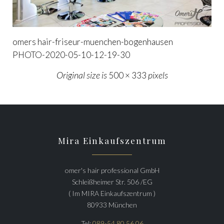
omers hair-friseur-muenchen-bogenhausen
PHOTO-2020-05-10-12-19-30
Original size is
pixels
500 × 333
Mira Einkaufszentrum
omer's hair professional GmbH
Schleißheimer Str. 506 /EG
( Im MIRA Einkaufszentrum )
80933 München
Tel:
089-54 80 56 06